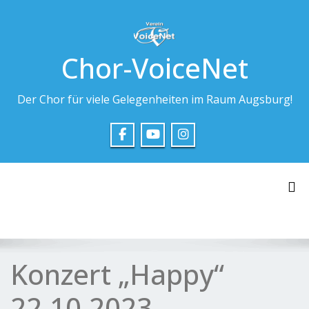
Skip
to
content
Chor-VoiceNet
Der Chor für viele Gelegenheiten im Raum Augsburg!
Tog
Konzert „Happy“
22.10.2023